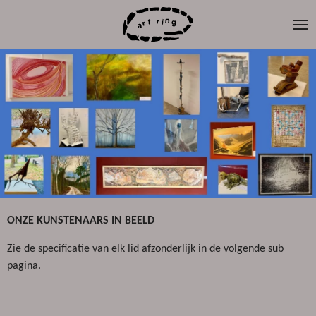
Ga
direct
naar
de
hoofdinhoud
ONZE KUNSTENAARS IN BEELD
Zie de specificatie van elk lid afzonderlijk in de volgende sub
pagina.